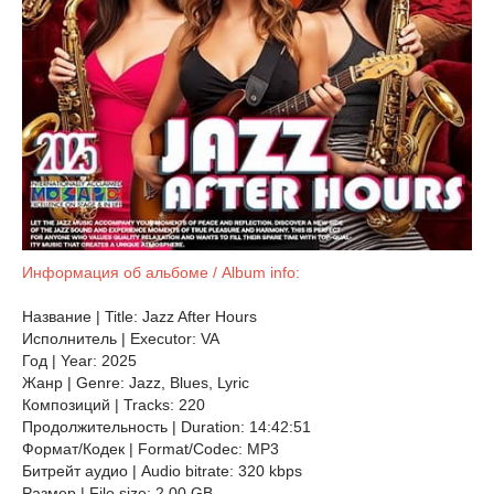
Информация об альбоме / Album info:
Название | Title: Jazz After Hours
Исполнитель | Executor: VA
Год | Year: 2025
Жанр | Genre: Jazz, Blues, Lyric
Композиций | Tracks: 220
Продолжительность | Duration: 14:42:51
Формат/Кодек | Format/Codec: MP3
Битрейт аудио | Audio bitrate: 320 kbps
Размер | File size: 2.00 GB