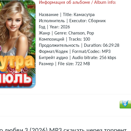
Информация об альбоме / Album info:
Название | Title: Камасутра
Исполнитель | Executor: Сборник
Год | Year: 2026
Жанр | Genre: Chanson, Pop
Композиций | Tracks: 100
Продолжительность | Duration: 06:29:28
Формат/Кодек | Format/Codec: MP3
Битрейт аудио | Audio bitrate: 256 kbps
Размер | File size: 722 MB
о любви 3 (2026) MP3 скачать через торрент