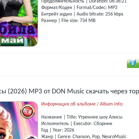
Продолжительность | Duration: 06:36:21
Формат/Кодек | Format/Codec: MP3
Битрейт аудио | Audio bitrate: 256 kbps
Размер | File size: 734 MB
ы (2026) MP3 от DON Music скачать через то
Информация об альбоме / Album info:
Название | Title: Утреннеe шоу Алисы
Исполнитель | Executor: Сборник
Год | Year: 2026
Жанр | Genre: Chanson, Pop, NeuroMusic