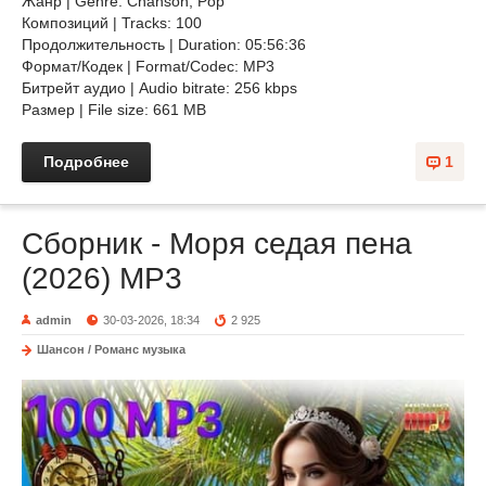
Жанр | Genre: Chanson, Pop
Композиций | Tracks: 100
Продолжительность | Duration: 05:56:36
Формат/Кодек | Format/Codec: MP3
Битрейт аудио | Audio bitrate: 256 kbps
Размер | File size: 661 MB
Подробнее
1
Сборник - Моря седая пена
(2026) МР3
admin
30-03-2026, 18:34
2 925
Шансон / Романс музыка