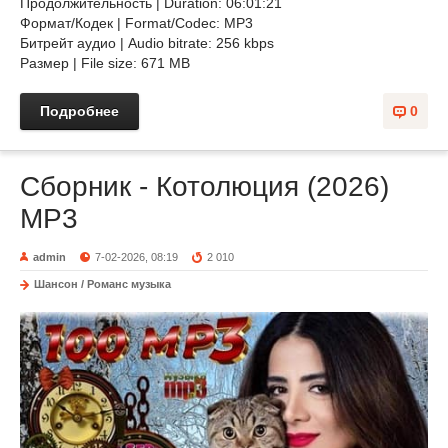
Продолжительность | Duration: 06:01:21
Формат/Кодек | Format/Codec: MP3
Битрейт аудио | Audio bitrate: 256 kbps
Размер | File size: 671 MB
Подробнее
0
Сборник - Котолюция (2026)
МР3
admin
7-02-2026, 08:19
2 010
Шансон / Романс музыка