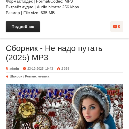
Формат/Кодек | Format/Codec: MP3
Битрейт аудио | Audio bitrate: 256 kbps
Размер | File size: 635 MB
Подробнее
0
Сборник - Не надо путать
(2025) МР3
admin
23-12-2025, 19:43
2 358
Шансон / Романс музыка