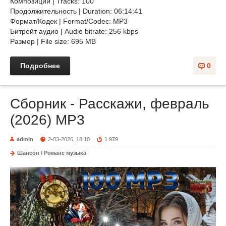
Композиций | Tracks: 100
Продолжительность | Duration: 06:14:41
Формат/Кодек | Format/Codec: MP3
Битрейт аудио | Audio bitrate: 256 kbps
Размер | File size: 695 MB
Подробнее
0
Сборник - Расскажи, февраль
(2026) МР3
admin
2-03-2026, 18:10
1 979
Шансон / Романс музыка