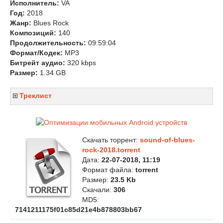
Исполнитель:
VA
Год:
2018
Жанр:
Blues Rock
Композиций:
140
Продолжительность:
09:59:04
Формат/Кодек:
MP3
Битрейт аудио:
320 kbps
Размер:
1.34 GB
Треклист
Скачать торрент:
sound-of-blues-
rock-2018.torrent
Дата:
22-07-2018, 11:19
Формат файла:
torrent
Размер:
23.5 Kb
Скачали:
306
MD5:
7141211175f01c85d21e4b878803bb67