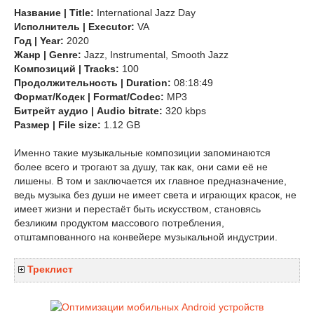
Название | Title:
International Jazz Day
Исполнитель | Executor:
VA
Год | Year:
2020
Жанр | Genre:
Jazz, Instrumental, Smooth Jazz
Композиций | Tracks:
100
Продолжительность | Duration:
08:18:49
Формат/Кодек | Format/Codec:
MP3
Битрейт аудио | Audio bitrate:
320 kbps
Размер | File size:
1.12 GB
Именно такие музыкальные композиции запоминаются
более всего и трогают за душу, так как, они сами её не
лишены. В том и заключается их главное предназначение,
ведь музыка без души не имеет света и играющих красок, не
имеет жизни и перестаёт быть искусством, становясь
безликим продуктом массового потребления,
отштампованного на конвейере музыкальной индустрии.
Треклист