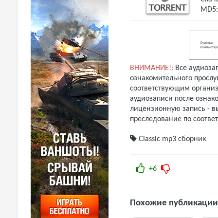
MD5
ВНИМАНИЕ!:
Все аудиоза
ознакомительного прослу
соответствующим организ
аудиозаписи после ознак
лицензионную запись - вы
преследование по соотве
Classic
mp3
сборник
+6
Похожие публикации