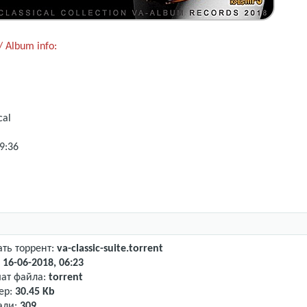
 Album info:
cal
9:36
ать торрент:
va-classic-suite.torrent
:
16-06-2018, 06:23
ат файла:
torrent
ер:
30.45 Kb
али:
309