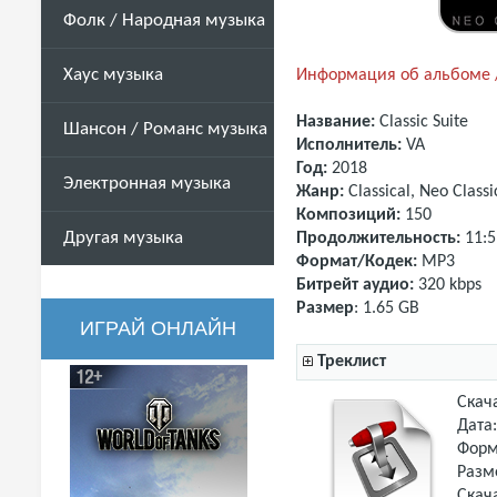
Фолк / Народная музыка
Хаус музыка
Информация об альбоме /
Название:
Classic Suite
Шансон / Романс музыка
Исполнитель:
VA
Год:
2018
Электронная музыка
Жанр:
Classical, Neo Classi
Композиций:
150
Другая музыка
Продолжительность:
11:5
Формат/Кодек:
MP3
Битрейт аудио:
320 kbps
Размер
: 1.65 GB
ИГРАЙ ОНЛАЙН
Треклист
Скач
Дата
Форм
Разм
Скач