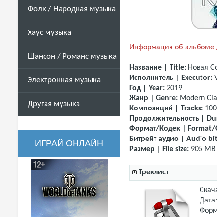
Фолк / Народная музыка
Хаус музыка
Информация об альбоме /
Шансон / Романс музыка
Название | Title:
Новая С
Исполнитель | Executor:
Электронная музыка
Год | Year:
2019
Жанр | Genre:
Modern Cla
Другая музыка
Композиций | Tracks:
100
Продолжительность | Dur
Формат/Кодек | Format/
Битрейт аудио | Audio bit
ИГРАЙ ОНЛАЙН
Размер | File size:
905 MB
Треклист
Скач
Дата
Форм