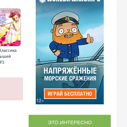
Классика
лышей
P3
ЭТО ИНТЕРЕСНО