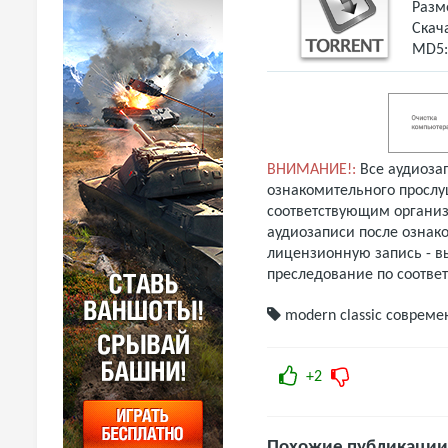
Разм
Скач
MD5
ВНИМАНИЕ!:
Все аудиоза
ознакомительного прослу
соответствующим организ
аудиозаписи после ознак
лицензионную запись - вы
преследование по соотве
modern classic
совреме
+2
Похожие публикации