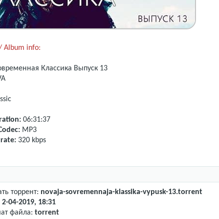
 Album info:
овременная Классика
Выпуск 13
VA
ssic
ation:
06:31:37
Codec:
MP3
rate:
320 kbps
ать торрент:
novaja-sovremennaja-klassika-vypusk-13.torrent
:
2-04-2019, 18:31
ат файла:
torrent