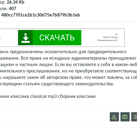
ер:
26.34 Kb
али:
407
:
480cc7701ce2b1c30d75e7b879b3b1eb
писи предназначены исключительно для предварительного
шивания. Все права на исходные аудиоматериалы принадлежат
ациям и частным лицам. Если вы оставляете у себя в каком-либ
омительного прослушивания, но не приобретаете соответствую
 нарушаете закон об авторском праве, что может повлечь за со
тствующим статьям существующего законодательства.
нная классика
classical mp3
сборник классики