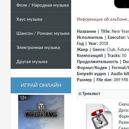
Фолк / Народная музыка
Хаус музыка
Информация об альбоме /
Название | Title:
New Year
Шансон / Романс музыка
Исполнитель | Executor:
Год | Year:
2018
Электронная музыка
Жанр | Genre:
Club,
Futur
Композиций | Tracks:
50
Другая музыка
Продолжительность | Dur
Формат/Кодек | Format/
Битрейт аудио | Audio bit
Размер | File size:
389 MB
ИГРАЙ ОНЛАЙН
Треклист
Скач
Дата
Форм
Разм
Скач