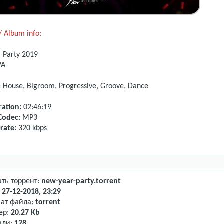
 Album info:
 Party 2019
VA
e House, Bigroom, Progressive, Groove, Dance
ation:
02:46:19
Codec:
MP3
rate:
320 kbps
ать торрент:
new-year-party.torrent
:
27-12-2018, 23:29
ат файла:
torrent
ер:
20.27 Kb
али:
128