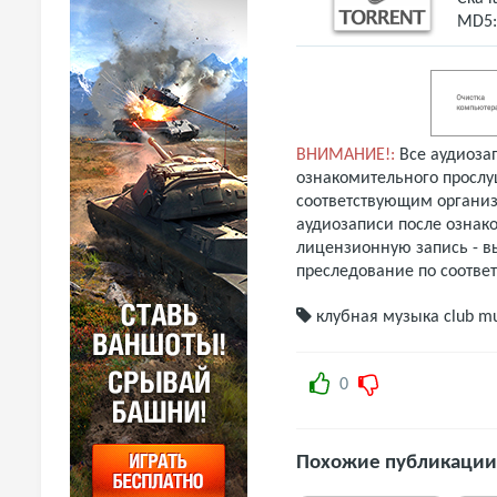
MD5
ВНИМАНИЕ!:
Все аудиоза
ознакомительного прослу
соответствующим организ
аудиозаписи после ознак
лицензионную запись - вы
преследование по соотве
клубная музыка
club m
0
Похожие публикации