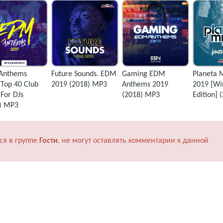
Anthems
Future Sounds. EDM
Gaming EDM
Planeta M
 Top 40 Club
2019 (2018) MP3
Anthems 2019
2019 [Wi
 For DJs
(2018) MP3
Edition]
) MP3
ся в группе
Гости
, не могут оставлять комментарии к данной