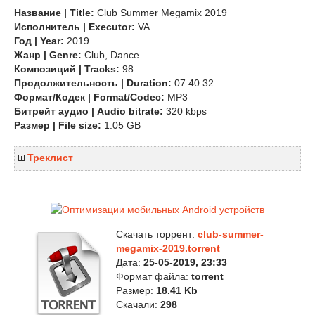
Название | Title:
Club Summer Megamix 2019
Исполнитель | Executor:
VA
Год | Year:
2019
Жанр | Genre:
Club, Dance
Композиций | Tracks:
98
Продолжительность | Duration:
07:40:32
Формат/Кодек | Format/Codec:
MP3
Битрейт аудио | Audio bitrate:
320 kbps
Размер | File size:
1.05 GB
Треклист
Скачать торрент:
club-summer-
megamix-2019.torrent
Дата:
25-05-2019, 23:33
Формат файла:
torrent
Размер:
18.41 Kb
Скачали:
298