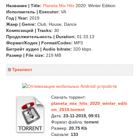
Название | Title:
Planeta Mix Hits
2020: Winter Edition
Исполнитель | Executor:
VA
Год | Year:
2019
Жанр | Genre:
Club, House, Dance
Композиций | Tracks:
30
Продолжительность | Duration:
01:33:13
Формат/Кодек | Format/Codec:
MP3
Битрейт аудио | Audio bitrate:
320 kbps
Размер | File size:
219 MB
Треклист
Скачать торрент:
planeta_mix_hits_2020_winter_editi
on_2019.torrent
Дата:
23-11-2019, 09:01
Формат файла:
torrent
Размер:
20.75 Kb
Скачали:
133