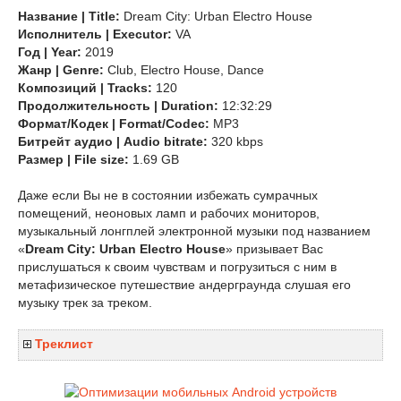
Название | Title:
Dream City: Urban Electro House
Исполнитель | Executor:
VA
Год | Year:
2019
Жанр | Genre:
Club, Electro House, Dance
Композиций | Tracks:
120
Продолжительность | Duration:
12:32:29
Формат/Кодек | Format/Codec:
MP3
Битрейт аудио | Audio bitrate:
320 kbps
Размер | File size:
1.69 GB
Даже если Вы не в состоянии избежать сумрачных
помещений, неоновых ламп и рабочих мониторов,
музыкальный лонгплей электронной музыки под названием
«
Dream City: Urban Electro House
» призывает Вас
прислушаться к своим чувствам и погрузиться с ним в
метафизическое путешествие андерграунда слушая его
музыку трек за треком.
Треклист