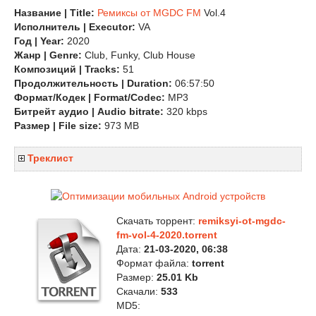
Название | Title:
Ремиксы от MGDC FM
Vol.4
Исполнитель | Executor:
VA
Год | Year:
2020
Жанр | Genre:
Club, Funky, Club House
Композиций | Tracks:
51
Продолжительность | Duration:
06:57:50
Формат/Кодек | Format/Codec:
MP3
Битрейт аудио | Audio bitrate:
320 kbps
Размер | File size:
973 MB
Треклист
Скачать торрент:
remiksyi-ot-mgdc-
fm-vol-4-2020.torrent
Дата:
21-03-2020, 06:38
Формат файла:
torrent
Размер:
25.01 Kb
Скачали:
533
MD5: