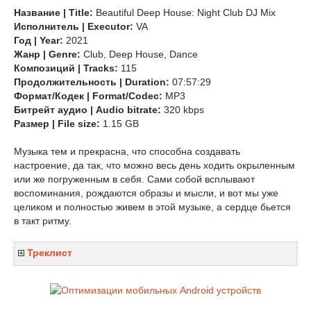
Название | Title:
Beautiful Deep House: Night Club DJ Mix
Исполнитель | Executor:
VA
Год | Year:
2021
Жанр | Genre:
Club, Deep House, Dance
Композиций | Tracks:
115
Продолжительность | Duration:
07:57:29
Формат/Кодек | Format/Codec:
MP3
Битрейт аудио | Audio bitrate:
320 kbps
Размер | File size:
1.15 GB
Музыка тем и прекрасна, что способна создавать
настроение, да так, что можно весь день ходить окрыленным
или же погруженным в себя. Сами собой всплывают
воспоминания, рождаются образы и мысли, и вот мы уже
целиком и полностью живем в этой музыке, а сердце бьется
в такт ритму.
Треклист