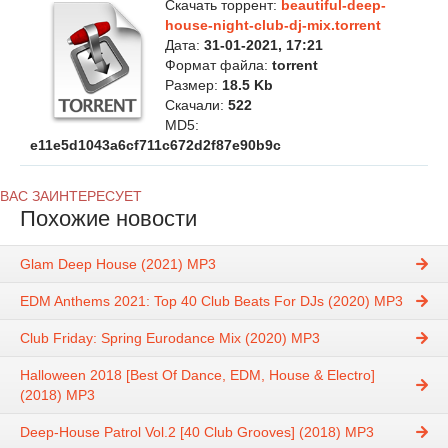
Скачать торрент:
beautiful-deep-
house-night-club-dj-mix.torrent
Дата:
31-01-2021, 17:21
Формат файла:
torrent
Размер:
18.5 Kb
Скачали:
522
MD5:
e11e5d1043a6cf711c672d2f87e90b9c
ВАС ЗАИНТЕРЕСУЕТ
Похожие новости
Glam Deep House (2021) MP3
EDM Anthems 2021: Top 40 Club Beats For DJs (2020) MP3
Club Friday: Spring Eurodance Mix (2020) MP3
Halloween 2018 [Best Of Dance, EDM, House & Electro]
(2018) MP3
Deep-House Patrol Vol.2 [40 Club Grooves] (2018) MP3