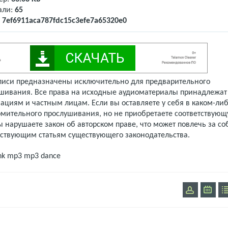
али:
65
:
7ef6911aca787fdc15c3efe7a65320e0
писи предназначены исключительно для предварительного
шивания. Все права на исходные аудиоматериалы принадлежат
ациям и частным лицам. Если вы оставляете у себя в каком-либ
омительного прослушивания, но не приобретаете соответствую
 нарушаете закон об авторском праве, что может повлечь за со
тствующим статьям существующего законодательства.
nk mp3
mp3 dance