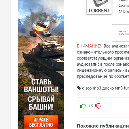
Скач
MD5
ВНИМАНИЕ!:
Все аудиоза
ознакомительного прослу
соответствующим организ
аудиозаписи после ознак
лицензионную запись - вы
преследование по соотве
disco mp3
диско мп3
fu
+3
Похожие публикации