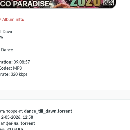
 Album info:
ll Dawn
VA
, Dance
ation:
09:08:57
Codec:
MP3
rate:
320 kbps
ать торрент:
dance_till_dawn.torrent
:
2-05-2026, 12:58
ат файла:
torrent
ер:
33.08 Kb