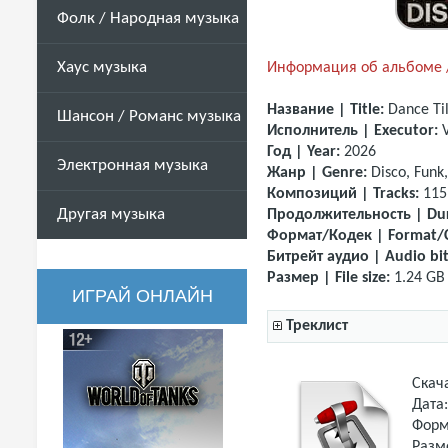
Фолк / Народная музыка
Хаус музыка
Информация об альбоме /
Название | Title:
Dance Ti
Шансон / Романс музыка
Исполнитель | Executor:
Год | Year:
2026
Электронная музыка
Жанр | Genre:
Disco, Funk
Композиций | Tracks:
115
Другая музыка
Продолжительность | Dur
Формат/Кодек | Format/
Битрейт аудио | Audio bit
Размер | File size:
1.24 GB
ИГРАЙ ОНЛАЙН
Треклист
Скач
Дата
Форм
Разм