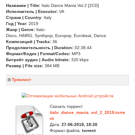
Название | Title:
Italo Dance Mania Vol.2 [2CD]
Исполнитель | Executor:
VA
Страна
| Country
: Italy
Год | Year:
2019
Жанр | Genre:
Italo-
Disco, HiNRG, Synthpop, Europop, Eurobeat, Dance
Композиций | Tracks:
36
Продолжительность | Duration:
02:38:44
Формат/Кодек | Format/Codec:
MP3
Битрейт аудио | Audio bitrate:
320 kbps
Размер | File size:
384 MB
Треклист
Скачать торрент:
italo_dance_mania_vol_2_2019.torre
nt
Дата:
27-06-2019, 18:20
Формат файла:
torrent