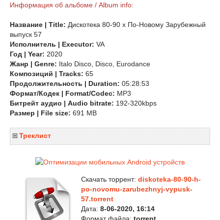
Информация об альбоме / Album info:
Название | Title:
Дискотека 80-90 х По-Новому Зарубежный
выпуск 57
Исполнитель | Executor:
VA
Год | Year:
2020
Жанр | Genre:
Italo Disco, Disco, Eurodance
Композиций | Tracks:
65
Продолжительность | Duration:
05:28:53
Формат/Кодек | Format/Codec:
MP3
Битрейт аудио | Audio bitrate:
192-320kbps
Размер | File size:
691 MB
Треклист
Скачать торрент:
diskoteka-80-90-h-
po-novomu-zarubezhnyj-vypusk-
57.torrent
Дата:
8-06-2020, 16:14
Формат файла:
torrent