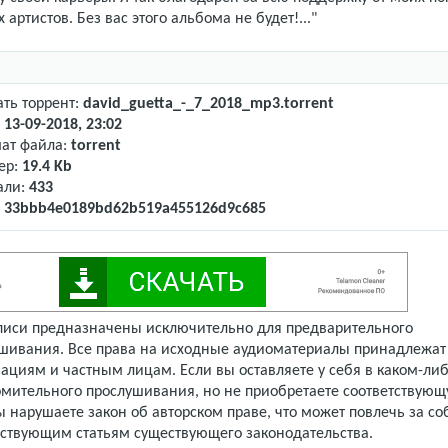
 артистов. Без вас этого альбома не будет!..."
ать торрент:
david_guetta_-_7_2018_mp3.torrent
:
13-09-2018, 23:02
ат файла:
torrent
ер:
19.4 Kb
али:
433
:
33bbb4e0189bd62b519a455126d9c685
писи предназначены исключительно для предварительного
шивания. Все права на исходные аудиоматериалы принадлежат
ациям и частным лицам. Если вы оставляете у себя в каком-либ
омительного прослушивания, но не приобретаете соответствую
 нарушаете закон об авторском праве, что может повлечь за со
тствующим статьям существующего законодательства.