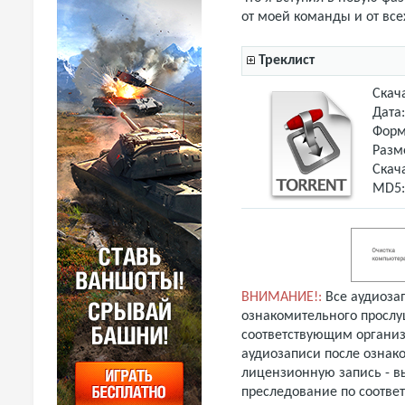
от моей команды и от всех
Треклист
Скач
Дата
Форм
Разм
Скач
MD5
ВНИМАНИЕ!:
Все аудиоза
ознакомительного прослу
соответствующим организ
аудиозаписи после ознак
лицензионную запись - вы
преследование по соотве