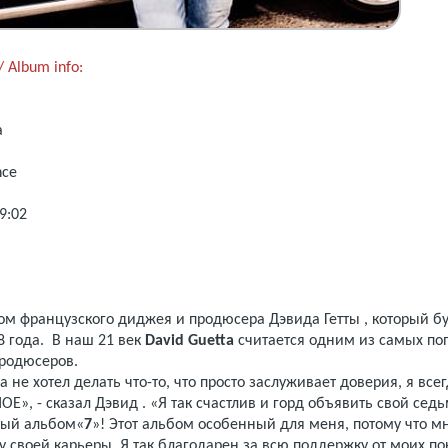
 Album info:
a
ance
9:02
м французского диджея и продюсера Дэвида Гетты , который бу
8 года. В наш 21 век
David Guetta
считается одним из самых по
родюсеров.
а не хотел делать что-то, что просто заслуживает доверия, я всег
ОЕ», - сказал Дэвид . «Я так счастлив и горд объявить свой сед
ный альбом«
7
»! Этот альбом особенный для меня, потому что мн
зу своей карьеры. Я так благодарен за всю поддержку от моих п