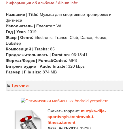
Информация об альбоме / Album info:
Название | Title:
Музыка для спортивных тренировок и
фитнеса
Исполнитель | Executor:
VA
Год | Year:
2019
Жанр | Genre:
Electronic, Trance, Club, Dance, House,
Dubstep
Композиций | Tracks:
85
Продолжительность | Duration:
06:18:41
Формат/Кодек | Format/Codec:
MP3
Битрейт аудио | Audio bitrate:
320 kbps
Размер | File size:
874 MB
Треклист
Скачать торрент:
muzyka-dlja-
sportivnyh-trenirovok-i-
fitnesa.torrent
Дата:
4-03-2019, 19:20