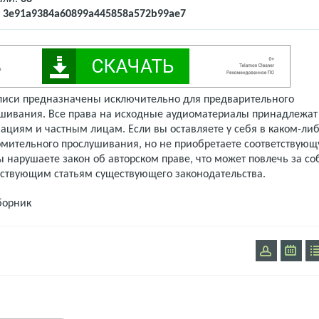
:
3e91a9384a60899a445858a572b99ae7
писи предназначены исключительно для предварительного
шивания. Все права на исходные аудиоматериалы принадлежат
ациям и частным лицам. Если вы оставляете у себя в каком-либ
омительного прослушивания, но не приобретаете соответствую
 нарушаете закон об авторском праве, что может повлечь за со
тствующим статьям существующего законодательства.
борник