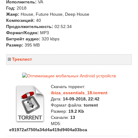
Исполнитель:
VA
Год:
2018
Жанр:
House, Future House, Deep House
Композиций:
40
Продолжительность:
02:52:34
Формат/Кодек:
MP3
Битрейт аудио:
320 kbps
Размер:
395 MB
Треклист
Скачать торрент:
ibiza_essentials_18.torrent
Дата:
14-09-2018, 22:42
Формат файла:
torrent
Размер:
19.2 Kb
Скачали:
13
MD5:
e91972af750fa34d4a419d9404a03bca