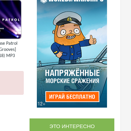
se Patrol
 Grooves]
018) MP3
ЭТО ИНТЕРЕСНО