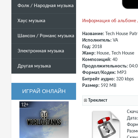
Фолк / Народная музыка
Хаус музыка
Информация об альбоме /
Название:
Tech House
Patr
Шансон / Романс музыка
Исполнитель:
VA
Год:
2018
Электронная музыка
Жанр:
House, Tech House
Композиций:
40
Другая музыка
Продолжительность:
04:0
Формат/Кодек:
MP3
Битрейт аудио:
320 kbps
Размер:
592 MB
ИГРАЙ ОНЛАЙН
Треклист
Скач
Дата
Форм
Разм
Скач