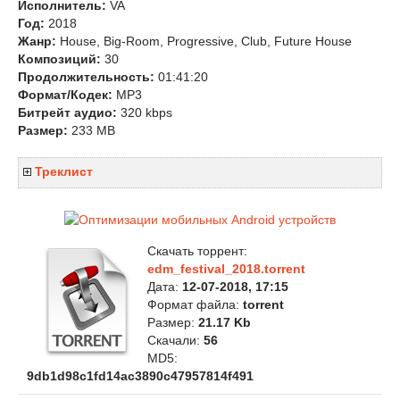
Исполнитель:
VA
Год:
2018
Жанр:
House, Big-Room, Progressive, Club, Future House
Композиций:
30
Продолжительность:
01:41:20
Формат/Кодек:
MP3
Битрейт аудио:
320 kbps
Размер:
233 MB
Треклист
Скачать торрент:
edm_festival_2018.torrent
Дата:
12-07-2018, 17:15
Формат файла:
torrent
Размер:
21.17 Kb
Скачали:
56
MD5:
9db1d98c1fd14ac3890c47957814f491