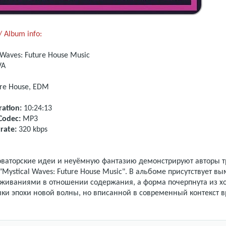
 Album info:
 Waves: Future House Music
VA
ure House, EDM
ation:
10:24:13
Codec:
MP3
rate:
320 kbps
B
ваторские идеи и неуёмную фантазию демонстрируют авторы т
Mystical Waves: Future House Music". В альбоме присутствует в
живаниями в отношении содержания, а форма почерпнута из х
ыки эпохи новой волны, но вписанной в современный контекст 