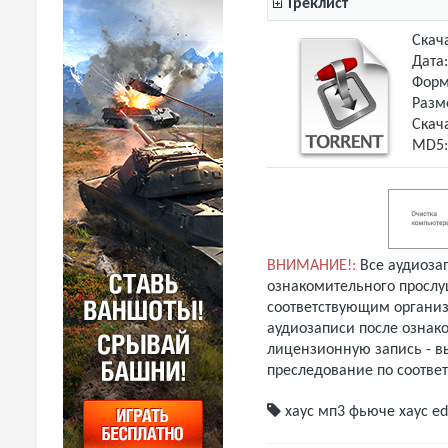
Треклист
Скач
Дата
Форм
Разм
Скач
MD5
ВНИМАНИЕ!:
Все аудиоза
ознакомительного прослу
соответствующим организ
аудиозаписи после ознак
лицензионную запись - вы
преследование по соотве
хаус мп3
фьюче хаус
ed