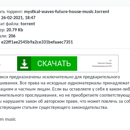
ать торрент:
mystical-waves-future-house-music.torrent
:
26-02-2021, 18:47
ат файла:
torrent
ер:
20.79 Kb
али:
206
:
e22ff1ae2545b9a2ce331befaaec7351
писи предназначены исключительно для предварительного
шивания. Все права на исходные аудиоматериалы принадлежат
ациям и частным лицам. Если вы оставляете у себя в каком-либ
омительного прослушивания, но не приобретаете соответствую
 нарушаете закон об авторском праве, что может повлечь за со
тствующим статьям существующего законодательства.
m music