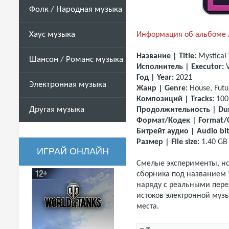
Фолк / Народная музыка
Хаус музыка
Информация об альбоме /
Название | Title:
Mystical
Шансон / Романс музыка
Исполнитель | Executor:
Год | Year:
2021
Электронная музыка
Жанр | Genre:
House, Fut
Композиций | Tracks:
100
Другая музыка
Продолжительность | Dur
Формат/Кодек | Format/
Битрейт аудио | Audio bit
Размер | File size:
1.40 G
ИГРАЙ ОНЛАЙН
Смелые эксперименты, но
сборника под названием "
наряду с реальными пере
истоков электронной муз
места.