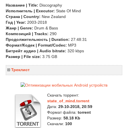
Название | Title:
Discography
Исполнитель | Executor:
State Of Mind
Страна | Country:
New Zealand
Год | Year:
2003-2018
Жанр | Genre:
Drum & Bass
Композиций | Tracks:
290
Продолжительность | Duration:
27:48:31
Формат/Кодек | Format/Codec:
MP3
Битрейт аудио | Audio bitrate:
320 kbps
Размер | File size:
3.75 GB
Треклист
Скачать торрент:
state_of_mind.torrent
Дата:
29-10-2018, 20:59
Формат файла:
torrent
Размер:
58.18 Kb
Скачали:
100