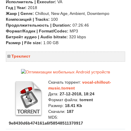
Исполнитель | Executor:
VA
Год | Year:
2018
Жанр | Genre:
Chillout, New Age, Ambient, Downtempo
Композиций | Tracks:
100
Продолжительность | Duration:
07:26:46
Формат/Кодек | Format/Codec:
MP3
Битрейт аудио | Audio bitrate:
320 kbps
Размер | File size:
1.00 GB
Треклист
Скачать торрент:
vocal-chillout-
music.torrent
Дата:
27-12-2018, 18:24
Формат файла:
torrent
Размер:
18.41 Kb
Скачали:
187
MD5:
9e8430d6b474161a6f58548511370917