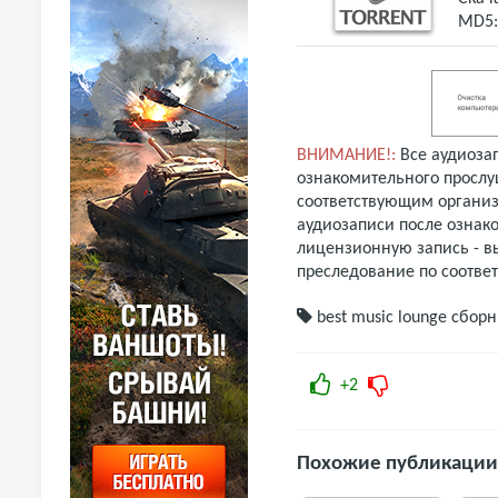
MD5
ВНИМАНИЕ!:
Все аудиоза
ознакомительного прослу
соответствующим организ
аудиозаписи после ознак
лицензионную запись - вы
преследование по соотве
best music
lounge
сборн
+2
Похожие публикации