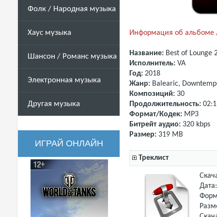
Фолк / Народная музыка
Хаус музыка
Информация об альбоме /
Название:
Best of Lounge 2
Шансон / Романс музыка
Исполнитель:
VA
Год:
2018
Электронная музыка
Жанр:
Balearic, Downtemp
Композиций:
30
Другая музыка
Продолжительность:
02:1
Формат/Кодек:
MP3
Битрейт аудио:
320 kbps
Размер:
319 MB
ИГРАЙ ОНЛАЙН
Треклист
Скач
Дата
Форм
Разм
Скач