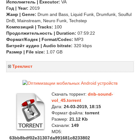
Исполнитель | Executor:
VA
Год | Year:
2019
Жанр | Genre:
Drum and Bass, Liquid Funk, Drumfunk, Soulful
DnB, Mainstream, Neuro Funk, Techstep
Композиций | Tracks:
100
Продолжительность | Duration:
07:59:22
Формат/Кодек | Format/Codec:
MP3
Битрейт аудио | Audio bitrate:
320 kbps
Размер | File size:
1.07 GB
Треклист
Скачать торрент:
dnb-sound-
vol_45.torrent
Дата:
24-03-2019, 18:15
Формат файла:
torrent
Размер:
21.12 Kb
Скачали:
149
MD5:
63bb8bdf02e31307da991681c8233802