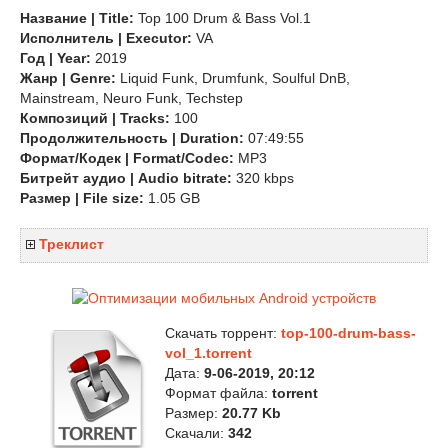
Название | Title:
Top 100 Drum & Bass Vol.1
Исполнитель | Executor:
VA
Год | Year:
2019
Жанр | Genre:
Liquid Funk, Drumfunk, Soulful DnB,
Mainstream, Neuro Funk, Techstep
Композиций | Tracks:
100
Продолжительность | Duration:
07:49:55
Формат/Кодек | Format/Codec:
MP3
Битрейт аудио | Audio bitrate:
320 kbps
Размер | File size:
1.05 GB
Треклист
Скачать торрент:
top-100-drum-bass-
vol_1.torrent
Дата:
9-06-2019, 20:12
Формат файла:
torrent
Размер:
20.77 Kb
Скачали:
342