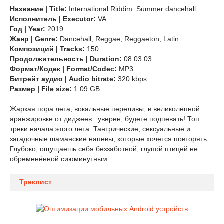
Название | Title:
International Riddim: Summer dancehall
Исполнитель | Executor:
VA
Год | Year:
2019
Жанр | Genre:
Dancehall, Reggae, Reggaeton, Latin
Композиций | Tracks:
150
Продолжительность | Duration:
08:03:03
Формат/Кодек | Format/Codec:
MP3
Битрейт аудио | Audio bitrate:
320 kbps
Размер | File size:
1.09 GB
Жаркая пора лета, вокальные переливы, в великолепной
аранжировке от диджеев...уверен, будете подпевать! Топ
треки начала этого лета. Тантрические, сексуальные и
загадочные шаманские напевы, которые хочется повторять.
Глубоко, ощущаешь себя беззаботной, глупой птицей не
обременённой сиюминутным.
Треклист