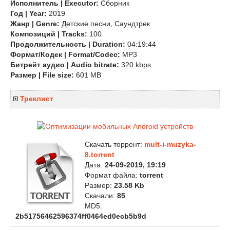
Исполнитель | Executor:
Сборник
Год | Year:
2019
Жанр | Genre:
Детские песни, Саундтрек
Композиций | Tracks:
100
Продолжительность | Duration:
04:19:44
Формат/Кодек | Format/Codec:
MP3
Битрейт аудио | Audio bitrate:
320 kbps
Размер | File size:
601 MB
Треклист
Скачать торрент:
mult-i-muzyka-
8.torrent
Дата:
24-09-2019, 19:19
Формат файла:
torrent
Размер:
23.58 Kb
Скачали:
85
MD5:
2b51756462596374ff0464ed0ecb5b9d