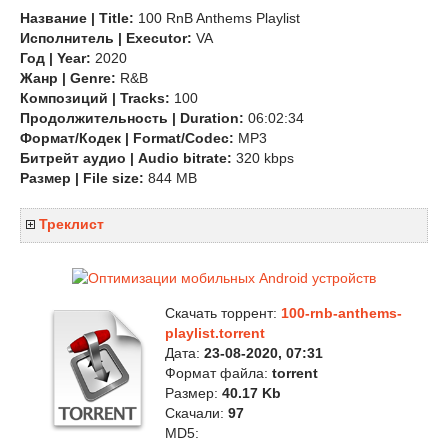
Название | Title:
100 RnB Anthems Playlist
Исполнитель | Executor:
VA
Год | Year:
2020
Жанр | Genre:
R&B
Композиций | Tracks:
100
Продолжительность | Duration:
06:02:34
Формат/Кодек | Format/Codec:
MP3
Битрейт аудио | Audio bitrate:
320 kbps
Размер | File size:
844 MB
Треклист
Скачать торрент:
100-rnb-anthems-
playlist.torrent
Дата:
23-08-2020, 07:31
Формат файла:
torrent
Размер:
40.17 Kb
Скачали:
97
MD5: