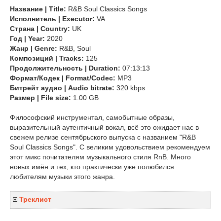
Название | Title:
R&B Soul Classics Songs
Исполнитель | Executor:
VA
Страна | Country:
UK
Год | Year:
2020
Жанр | Genre:
R&B, Soul
Композиций | Tracks:
125
Продолжительность | Duration:
07:13:13
Формат/Кодек | Format/Codec:
MP3
Битрейт аудио | Audio bitrate:
320 kbps
Размер | File size:
1.00 GB
Философский инструментал, самобытные образы,
выразительный аутентичный вокал, всё это ожидает нас в
свежем релизе сентябрьского выпуска с названием "R&B
Soul Classics Songs". С великим удовольствием рекомендуем
этот микс почитателям музыкального стиля RnB. Много
новых имён и тех, кто практически уже полюбился
любителям музыки этого жанра.
Треклист