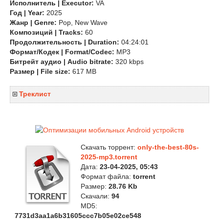
Исполнитель | Executor:
VA
Год | Year:
2025
Жанр | Genre:
Pop, New Wave
Композиций | Tracks:
60
Продолжительность | Duration:
04:24:01
Формат/Кодек | Format/Codec:
MP3
Битрейт аудио | Audio bitrate:
320 kbps
Размер | File size:
617 MB
Треклист
Скачать торрент:
only-the-best-80s-
2025-mp3.torrent
Дата:
23-04-2025, 05:43
Формат файла:
torrent
Размер:
28.76 Kb
Скачали:
94
MD5:
7731d3aa1a6b31605ccc7b05e02ce548