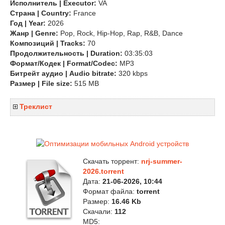
Исполнитель | Executor:
VA
Страна | Country:
France
Год | Year:
2026
Жанр | Genre:
Pop, Rock, Hip-Hop, Rap, R&B, Dance
Композиций | Tracks:
70
Продолжительность | Duration:
03:35:03
Формат/Кодек | Format/Codec:
MP3
Битрейт аудио | Audio bitrate:
320 kbps
Размер | File size:
515 MB
Треклист
Скачать торрент:
nrj-summer-
2026.torrent
Дата:
21-06-2026, 10:44
Формат файла:
torrent
Размер:
16.46 Kb
Скачали:
112
MD5: