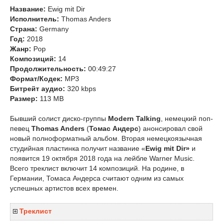
Название:
Ewig mit Dir
Исполнитель:
Thomas Anders
Страна:
Germany
Год:
2018
Жанр:
Pop
Композиций:
14
Продолжительность:
00:49:27
Формат/Кодек:
MP3
Битрейт аудио:
320 kbps
Размер:
113 MB
Бывший солист диско-группы
Modern Talking
, немецкий поп-
певец
Thomas Anders
(
Томас Андерс
)
анонсировал свой
новый полноформатный альбом. Вторая немецкоязычная
студийная пластинка получит название «
Ewig mit Dir»
и
появится 19 октября 2018 года на лейбле Warner Music.
Всего треклист включит 14 композиций. На родине, в
Германии, Томаса Андерса считают одним из самых
успешных артистов всех времен.
Треклист