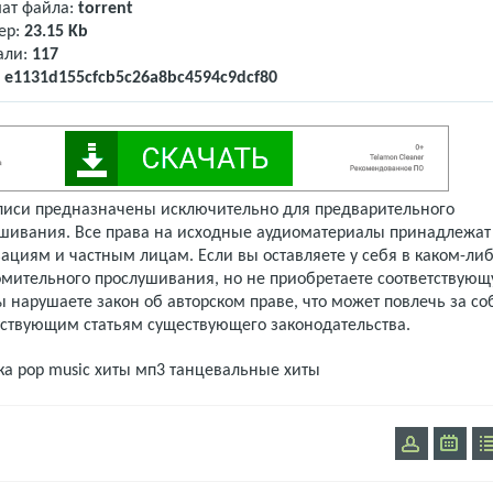
ат файла:
torrent
ер:
23.15 Kb
али:
117
:
e1131d155cfcb5c26a8bc4594c9dcf80
писи предназначены исключительно для предварительного
шивания. Все права на исходные аудиоматериалы принадлежат
ациям и частным лицам. Если вы оставляете у себя в каком-либ
омительного прослушивания, но не приобретаете соответствую
 нарушаете закон об авторском праве, что может повлечь за со
тствующим статьям существующего законодательства.
ка
pop music
хиты мп3
танцевальные хиты