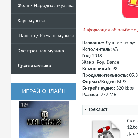
Фолк / Народная музыка
Хаус музыка
Информация об альбоме /
Шансон / Романс музыка
Название:
Лучшие из луч
Исполнитель:
VA
Электронная музыка
Год:
2018
Жанр:
Pop, Dance
Другая музыка
Композиций:
98
Продолжительность:
05:3
Формат/Кодек:
MP3
Битрейт аудио:
320 kbps
ИГРАЙ ОНЛАЙН
Размер:
777 MB
Треклист
Скач
12.to
Дата