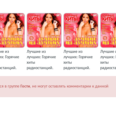
ие из
Лучшие из
Лучшие из
Лучшие 
х: Горячие
лучших: Горячие
лучших: Горячие
лучших: 
хиты
хиты
хиты
останций.
радиостанций.
радиостанций.
радиост
 10 (2018)
Часть 9 (2018) MP3
Часть 8 (2018) MP3
Часть 7 
ся в группе
Гости
, не могут оставлять комментарии к данной