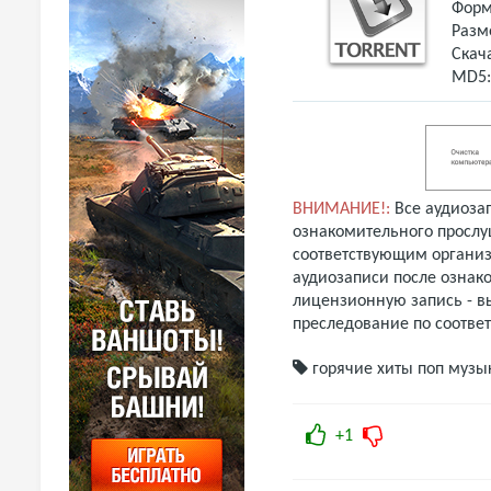
Форм
Разм
Скач
MD5
ВНИМАНИЕ!:
Все аудиоза
ознакомительного прослу
соответствующим организ
аудиозаписи после ознак
лицензионную запись - вы
преследование по соотве
горячие хиты
поп музы
+1