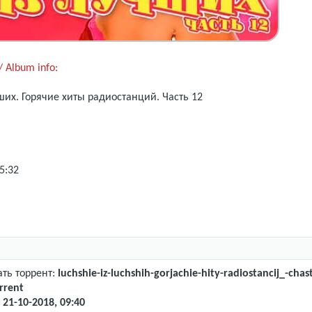
 Album info:
ших. Горячие хиты радиостанций.
Часть 12
5:32
ать торрент:
luchshie-iz-luchshih-gorjachie-hity-radiostancij_-chas
rrent
:
21-10-2018, 09:40