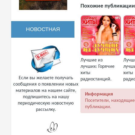
Похожие публикации
НОВОСТНАЯ
РАССЫЛКА
Лучшие из
Лучш
лучших: Горячие
лучши
хиты
хиты
Если вы желаете получать
радиостанций.
ради
сообщения о появлении новых
Часть 11 (2018)
Часть
материалов на нашем сайте,
MP3
MP3
Информация
подпишитесь на нашу
Посетители, находящие
периодическую новостную
публикации.
рассылку.