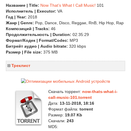
Название | Title:
Now That’s What I Call Music!
101
Исполнитель | Executor:
VA
Год | Year:
2018
Жанр | Genre:
Pop, Dance, Disco, Reggae, RnB, Hip Hop, Rap
Композиций | Tracks:
46
Продолжительность | Duration:
02:35:29
Формат/Кодек | Format/Codec:
MP3
Битрейт аудио | Audio bitrate:
320 kbps
Размер | File size:
375 MB
Треклист
Скачать торрент:
now-thats-what-i-
call-music-101.torrent
Дата:
13-11-2018, 18:16
Формат файла:
torrent
Размер:
19.07 Kb
Скачали:
243
MD5: