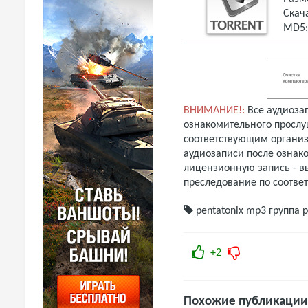
Скач
MD5
ВНИМАНИЕ!:
Все аудиоза
ознакомительного прослу
соответствующим организ
аудиозаписи после ознак
лицензионную запись - вы
преследование по соотве
pentatonix mp3
группа p
+2
Похожие публикации