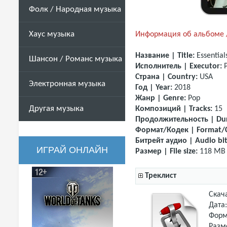
Фолк / Народная музыка
Хаус музыка
Информация об альбоме /
Название | Title:
Essential
Шансон / Романс музыка
Исполнитель | Executor:
Страна | Country:
USA
Электронная музыка
Год | Year:
2018
Жанр | Genre:
Pop
Другая музыка
Композиций | Tracks:
15
Продолжительность | Dur
Формат/Кодек | Format/
Битрейт аудио | Audio bit
ИГРАЙ ОНЛАЙН
Размер | File size:
118 MB
Треклист
Скач
Дата
Форм
Разм