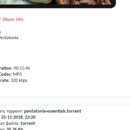
 Album info:
s
Pentatonix
ation:
00:51:46
Codec:
MP3
rate:
320 kbps
ать торрент:
pentatonix-essentials.torrent
:
25-11-2018, 23:20
ат файла:
torrent
ер:
20.36 Kb