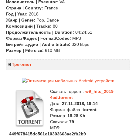
Исполнитель | Executor:
VA
Страна | Country:
France
Год | Year:
2018
Жанр | Genre:
Pop, Dance
Композиций | Tracks:
80
Продолжительность | Duration:
04:24:51
Формат/Кодек | Format/Codec:
MP3
Битрейт аудио | Audio bitrate:
320 kbps
Размер | File size:
610 MB
Треклист
Скачать торрент:
w9_hits_2019-
4cd.torrent
Дата:
27-11-2018, 19:14
Формат файла:
torrent
Размер:
18.28 Kb
Скачали:
79
MD5:
449f678415dc561c10303663ae2fb2b9