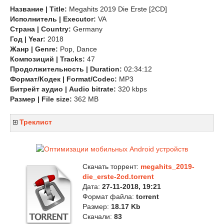
Название | Title:
Megahits 2019 Die Erste [2CD]
Исполнитель | Executor:
VA
Страна | Country:
Germany
Год | Year:
2018
Жанр | Genre:
Pop, Dance
Композиций | Tracks:
47
Продолжительность | Duration:
02:34:12
Формат/Кодек | Format/Codec:
MP3
Битрейт аудио | Audio bitrate:
320 kbps
Размер | File size:
362 MB
Треклист
Скачать торрент:
megahits_2019-
die_erste-2cd.torrent
Дата:
27-11-2018, 19:21
Формат файла:
torrent
Размер:
18.17 Kb
Скачали:
83