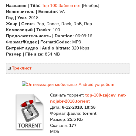
Название | Title:
Top 100 Зайцев.нет
[Ноябрь]
Исполнитель | Executor:
VA
Год | Year:
2018
Жанр | Genre:
Pop, Dance, Rock, RnB, Rap
Композиций | Tracks:
100
Продолжительность | Duration:
06:09:16
Формат/Кодек | Format/Codec:
MP3
Битрейт аудио | Audio bitrate:
320 kbps
Размер | File size:
854 MB
Треклист
Скачать торрент:
top-100-zajcev_net-
nojabr-2018.torrent
Дата:
6-12-2018, 18:58
Формат файла:
torrent
Размер:
25.5 Kb
Скачали:
177
MD5: