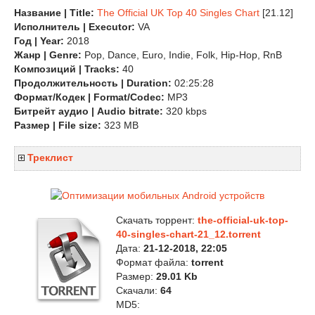
Название | Title:
The Official UK Top 40 Singles Chart
[21.12]
Исполнитель | Executor:
VA
Год | Year:
2018
Жанр | Genre:
Pop, Dance, Euro, Indie, Folk, Hip-Hop, RnB
Композиций | Tracks:
40
Продолжительность | Duration:
02:25:28
Формат/Кодек | Format/Codec:
MP3
Битрейт аудио | Audio bitrate:
320 kbps
Размер | File size:
323 MB
Треклист
Скачать торрент:
the-official-uk-top-
40-singles-chart-21_12.torrent
Дата:
21-12-2018, 22:05
Формат файла:
torrent
Размер:
29.01 Kb
Скачали:
64
MD5: