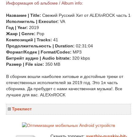
Информация об альбоме / Album info:
Название | Title:
Свежий Русский Хит от ALEXnROCK часть 1
Исполнитель | Executor:
VA
Год | Year:
2019
Жанр | Genre:
Pop
Композиций | Tracks:
41
Продолжительность | Duration:
02:31:04
Формат/Кодек | Format/Codec:
MP3
Битрейт аудио | Audio bitrate:
320 kbps
Размер | File size:
350 MB
В сборник вошли наиболее хитовые и достойные треки от
отечественных исполнителей за 2019 год. Это 1я часть
сборника. Да пребудет с нами качественная музыка!. Все
лучшее для вас. ALEXnROCK
Треклист
Скачать торрент:
svezhiy-russkiy-hit-