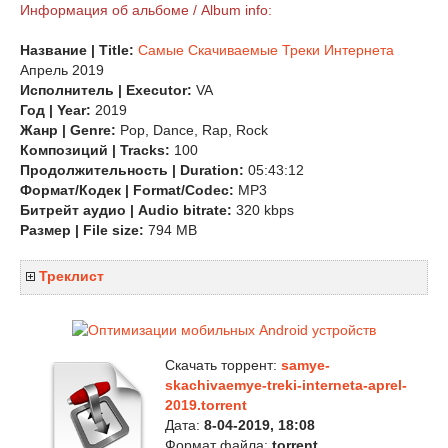
Информация об альбоме / Album info:
Название | Title:
Самые Скачиваемые Треки Интернета
Апрель 2019
Исполнитель | Executor:
VA
Год | Year:
2019
Жанр | Genre:
Pop, Dance, Rap, Rock
Композиций | Tracks:
100
Продолжительность | Duration:
05:43:12
Формат/Кодек | Format/Codec:
MP3
Битрейт аудио | Audio bitrate:
320 kbps
Размер | File size:
794 MB
Треклист
Скачать торрент:
samye-
skachivaemye-treki-interneta-aprel-
2019.torrent
Дата:
8-04-2019, 18:08
Формат файла:
torrent