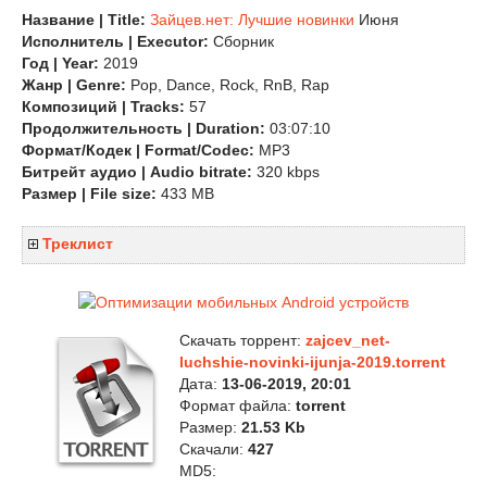
Название | Title:
Зайцев.нет: Лучшие новинки
Июня
Исполнитель | Executor:
Сборник
Год | Year:
2019
Жанр | Genre:
Pop, Dance, Rock, RnB, Rap
Композиций | Tracks:
57
Продолжительность | Duration:
03:07:10
Формат/Кодек | Format/Codec:
MP3
Битрейт аудио | Audio bitrate:
320 kbps
Размер | File size:
433 MB
Треклист
Скачать торрент:
zajcev_net-
luchshie-novinki-ijunja-2019.torrent
Дата:
13-06-2019, 20:01
Формат файла:
torrent
Размер:
21.53 Kb
Скачали:
427
MD5: