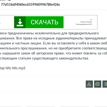
:
77d516df406fecd55996099678fe426c
писи предназначены исключительно для предварительного
шивания. Все права на исходные аудиоматериалы принадлежат
ациям и частным лицам. Если вы оставляете у себя в каком-либ
омительного прослушивания, но не приобретаете соответствую
 нарушаете закон об авторском праве, что может повлечь за со
тствующим статьям существующего законодательства.
top hits
hits mp3