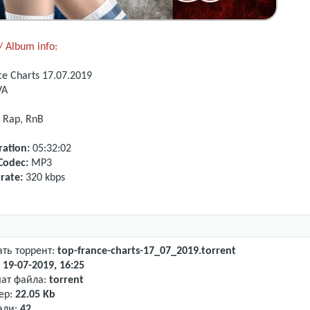
 Album info:
ce Charts
17.07.2019
VA
 Rap, RnB
ation:
05:32:02
Codec:
MP3
rate:
320 kbps
ать торрент:
top-france-charts-17_07_2019.torrent
:
19-07-2019, 16:25
ат файла:
torrent
ер:
22.05 Kb
али:
42