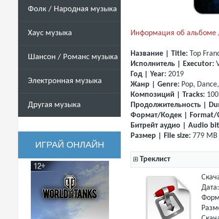
Фолк / Народная музыка
Хаус музыка
Информация об альбоме /
Название | Title:
Top Fran
Шансон / Романс музыка
Исполнитель | Executor:
Год | Year:
2019
Электронная музыка
Жанр | Genre:
Pop, Dance,
Композиций | Tracks:
100
Другая музыка
Продолжительность | Dur
Формат/Кодек | Format/
Битрейт аудио | Audio bit
Размер | File size:
779 MB
ИГРАЙ ОНЛАЙН
Треклист
Скач
Дата
Форм
Разм
Скач