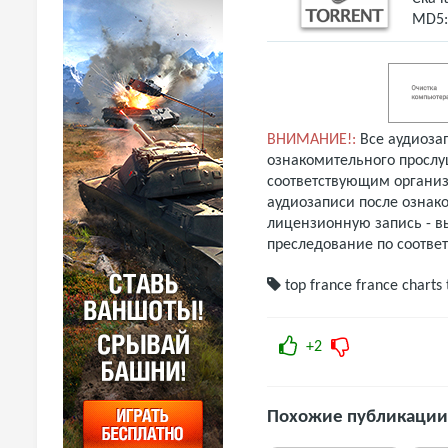
MD5
ВНИМАНИЕ!:
Все аудиоза
ознакомительного прослу
соответствующим организ
аудиозаписи после ознак
лицензионную запись - вы
преследование по соотве
top france
france charts
+2
Похожие публикации