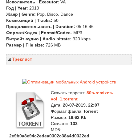
Исполнитель | Executor:
VA
Год | Year:
2019
Жанр | Genre:
Pop, Disco, Dance
Композиций | Tracks:
50
Продолжительность | Duration:
05:16:46
Формат/Кодек | Format/Codec:
MP3
Битрейт аудио | Audio bitrate:
320 kbps
Размер | File size:
726 MB
Треклист
Скачать торрент:
80s-remixes-
vol_1.torrent
Дата:
20-07-2019, 22:07
Формат файла:
torrent
Размер:
18.62 Kb
Скачали:
133
MD5:
2c9b0a8e94c2edea0302c38a4d0322ed