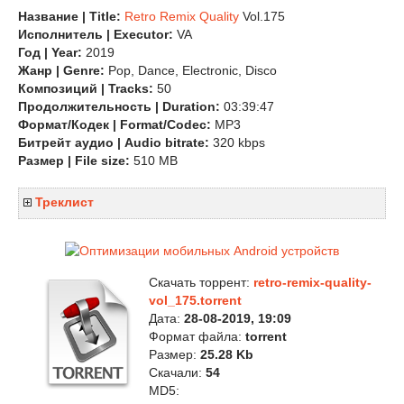
Название | Title:
Retro Remix Quality
Vol.175
Исполнитель | Executor:
VA
Год | Year:
2019
Жанр | Genre:
Pop, Dance, Electronic, Disco
Композиций | Tracks:
50
Продолжительность | Duration:
03:39:47
Формат/Кодек | Format/Codec:
MP3
Битрейт аудио | Audio bitrate:
320 kbps
Размер | File size:
510 MB
Треклист
Скачать торрент:
retro-remix-quality-
vol_175.torrent
Дата:
28-08-2019, 19:09
Формат файла:
torrent
Размер:
25.28 Kb
Скачали:
54
MD5: