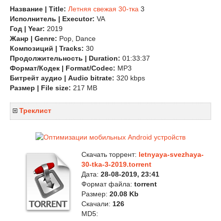
Название | Title:
Летняя свежая 30-тка
3
Исполнитель | Executor:
VA
Год | Year:
2019
Жанр | Genre:
Pop, Dance
Композиций | Tracks:
30
Продолжительность | Duration:
01:33:37
Формат/Кодек | Format/Codec:
MP3
Битрейт аудио | Audio bitrate:
320 kbps
Размер | File size:
217 MB
Треклист
Скачать торрент:
letnyaya-svezhaya-
30-tka-3-2019.torrent
Дата:
28-08-2019, 23:41
Формат файла:
torrent
Размер:
20.08 Kb
Скачали:
126
MD5: