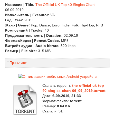
Название | Title:
The Official UK Top 40 Singles Chart
06.09.2019
Исполнитель | Executor:
VA
Год | Year:
2019
Жанр | Genre:
Pop, Dance, Euro, Indie, Folk, Hip-Hop, RnB
Композиций | Tracks:
40
Продолжительность | Duration:
02:09:19
Формат/Кодек | Format/Codec:
MP3
Битрейт аудио | Audio bitrate:
320 kbps
Размер | File size:
315 MB
Треклист
Скачать торрент:
the-official-uk-top-
40-singles-chart-06_09_2019.torrent
Дата:
6-09-2019, 21:33
Формат файла:
torrent
Размер:
8.64 Kb
Скачали:
51